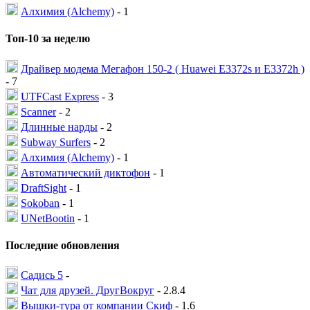
Алхимия (Alchemy)
- 1
Топ-10 за неделю
Драйвер модема Мегафон 150-2 ( Huawei E3372s и E3372h )
- 7
UTFCast Express
- 3
Scanner
- 2
Длинные нарды
- 2
Subway Surfers
- 2
Алхимия (Alchemy)
- 1
Автоматический диктофон
- 1
DraftSight
- 1
Sokoban
- 1
UNetBootin
- 1
Последние обновления
Садись 5
-
Чат для друзей. ДругВокруг
- 2.8.4
Вышки-тура от компании Скиф
- 1.6