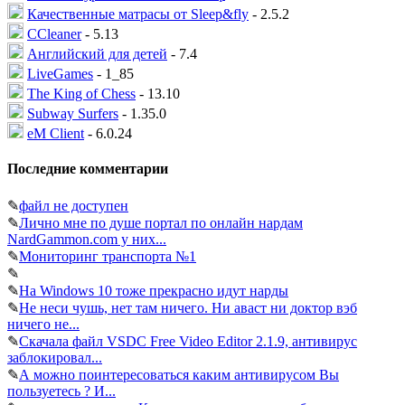
Качественные матрасы от Sleep&fly
- 2.5.2
CCleaner
- 5.13
Английский для детей
- 7.4
LiveGames
- 1_85
The King of Chess
- 13.10
Subway Surfers
- 1.35.0
eM Client
- 6.0.24
Последние комментарии
✎
файл не доступен
✎
Лично мне по душе портал по онлайн нардам
NardGammon.com у них...
✎
Мониторинг транспорта №1
✎
✎
На Windows 10 тоже прекрасно идут нарды
✎
Не неси чушь, нет там ничего. Ни аваст ни доктор вэб
ничего не...
✎
Скачала файл VSDC Free Video Editor 2.1.9, антивирус
заблокировал...
✎
А можно поинтересоваться каким антивирусом Вы
пользуетесь ? И...