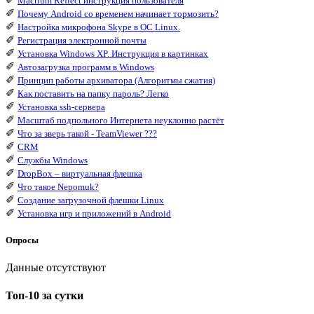
Macrium Reflect инструкция пользователя
✐
Почему Android со временем начинает тормозить?
✐
Настройка микрофона Skype в ОС Linux.
✐
Регистрация электронной почты
✐
Установка Windows XP. Инструкция в картинках
✐
Автозагрузка программ в Windows
✐
Принцип работы архиватора (Алгоритмы сжатия)
✐
Как поставить на папку пароль? Легко
✐
Установка ssh-сервера
✐
Масштаб подпольного Интернета неуклонно растёт
✐
Что за зверь такой - TeamViewer ???
✐
CRM
✐
Службы Windows
✐
DropBox – виртуальная флешка
✐
Что такое Nepomuk?
✐
Создание загрузочной флешки Linux
✐
Установка игр и приложений в Android
Опросы
Данные отсутствуют
Топ-10 за сутки