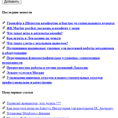
Добавить
Последние новости
✐
Трансфер в Шерегеш комфортно и быстро до горнолыжного курорта
✐
ЖК Marine garden: роскошь и комфорт у моря
✐
Что такое игра в автоматы онлайн?
✐
Как играть в Лев казино на деньги
✐
Что такое слоты с реальным выводом?
✐
Подшипники шариковые упорные для надежной работы механизмов
и оборудования
✐
Передвижная флюорографическая установка: современные
возможности
✐
Преимущества работы в группе компаний Лакталис
✐
Эскорт услуги в Москве
✐
Утилизация пищевых отходов и вывоз строительных отходов
профессионально и качественно
Популярные статьи
✐
Тормозит компьютер, что делать ???
✐
Как передать игры по блютуз. Инструкция для владельцев ОС Андроид.
✐
Установка Windows с флешки
✐