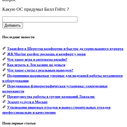
Какую ОС придумал Билл Гейтс ?
Добавить
Последние новости
✐
Трансфер в Шерегеш комфортно и быстро до горнолыжного курорта
✐
ЖК Marine garden: роскошь и комфорт у моря
✐
Что такое игра в автоматы онлайн?
✐
Как играть в Лев казино на деньги
✐
Что такое слоты с реальным выводом?
✐
Подшипники шариковые упорные для надежной работы механизмов
и оборудования
✐
Передвижная флюорографическая установка: современные
возможности
✐
Преимущества работы в группе компаний Лакталис
✐
Эскорт услуги в Москве
✐
Утилизация пищевых отходов и вывоз строительных отходов
профессионально и качественно
Популярные статьи