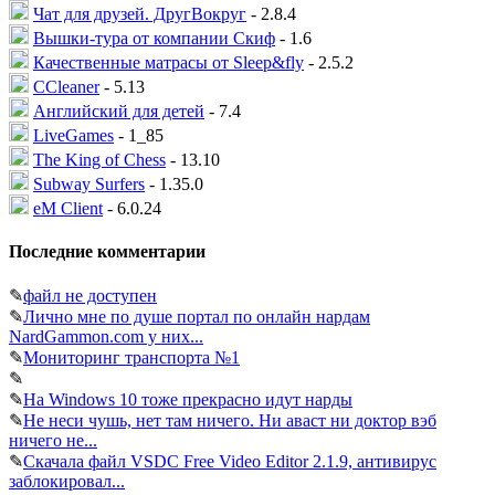
Чат для друзей. ДругВокруг
- 2.8.4
Вышки-тура от компании Скиф
- 1.6
Качественные матрасы от Sleep&fly
- 2.5.2
CCleaner
- 5.13
Английский для детей
- 7.4
LiveGames
- 1_85
The King of Chess
- 13.10
Subway Surfers
- 1.35.0
eM Client
- 6.0.24
Последние комментарии
✎
файл не доступен
✎
Лично мне по душе портал по онлайн нардам
NardGammon.com у них...
✎
Мониторинг транспорта №1
✎
✎
На Windows 10 тоже прекрасно идут нарды
✎
Не неси чушь, нет там ничего. Ни аваст ни доктор вэб
ничего не...
✎
Скачала файл VSDC Free Video Editor 2.1.9, антивирус
заблокировал...