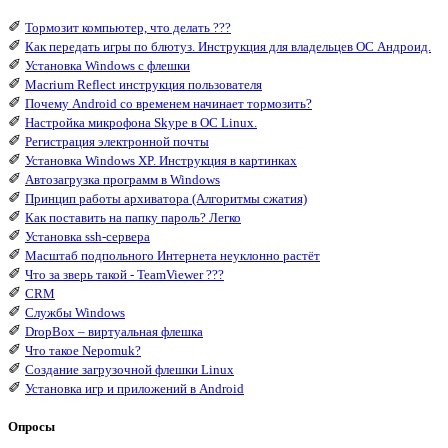
✐
Тормозит компьютер, что делать ???
✐
Как передать игры по блютуз. Инструкция для владельцев ОС Андроид.
✐
Установка Windows с флешки
✐
Macrium Reflect инструкция пользователя
✐
Почему Android со временем начинает тормозить?
✐
Настройка микрофона Skype в ОС Linux.
✐
Регистрация электронной почты
✐
Установка Windows XP. Инструкция в картинках
✐
Автозагрузка программ в Windows
✐
Принцип работы архиватора (Алгоритмы сжатия)
✐
Как поставить на папку пароль? Легко
✐
Установка ssh-сервера
✐
Масштаб подпольного Интернета неуклонно растёт
✐
Что за зверь такой - TeamViewer ???
✐
CRM
✐
Службы Windows
✐
DropBox – виртуальная флешка
✐
Что такое Nepomuk?
✐
Создание загрузочной флешки Linux
✐
Установка игр и приложений в Android
Опросы