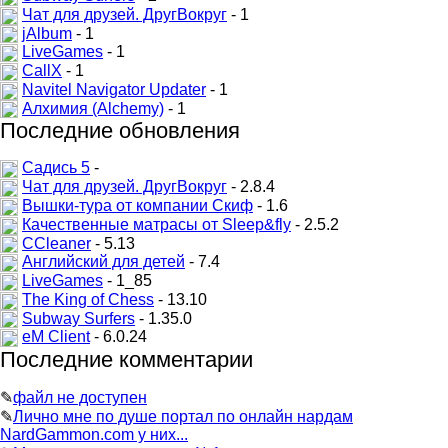
Чат для друзей. ДругВокруг
- 1
jAlbum
- 1
LiveGames
- 1
CallX
- 1
Navitel Navigator Updater
- 1
Алхимия (Alchemy)
- 1
Последние обновления
Садись 5
-
Чат для друзей. ДругВокруг
- 2.8.4
Вышки-тура от компании Скиф
- 1.6
Качественные матрасы от Sleep&fly
- 2.5.2
CCleaner
- 5.13
Английский для детей
- 7.4
LiveGames
- 1_85
The King of Chess
- 13.10
Subway Surfers
- 1.35.0
eM Client
- 6.0.24
Последние комментарии
✎
файл не доступен
✎
Лично мне по душе портал по онлайн нардам
NardGammon.com у них...