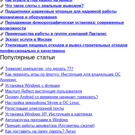
✐
Что такое слоты с реальным выводом?
✐
Подшипники шариковые упорные для надежной работы
✐
механизмов и оборудования
Передвижная флюорографическая установка: современные
✐
возможности
Преимущества работы в группе компаний Лакталис
✐
Эскорт услуги в Москве
✐
Утилизация пищевых отходов и вывоз строительных отходов
✐
профессионально и качественно
Популярные статьи
✐
Тормозит компьютер, что делать ???
✐
Как передать игры по блютуз. Инструкция для владельцев ОС
Андроид.
✐
Установка Windows с флешки
✐
Macrium Reflect инструкция пользователя
✐
Почему Android со временем начинает тормозить?
✐
Настройка микрофона Skype в ОС Linux.
✐
Регистрация электронной почты
✐
Установка Windows XP. Инструкция в картинках
✐
Автозагрузка программ в Windows
✐
Принцип работы архиватора (Алгоритмы сжатия)
✐
Как поставить на папку пароль? Легко