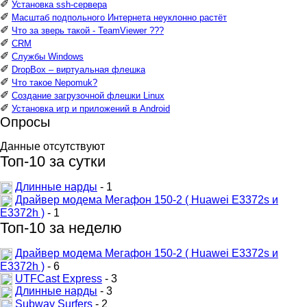
✐
Установка ssh-сервера
✐
Масштаб подпольного Интернета неуклонно растёт
✐
Что за зверь такой - TeamViewer ???
✐
CRM
✐
Службы Windows
✐
DropBox – виртуальная флешка
✐
Что такое Nepomuk?
✐
Создание загрузочной флешки Linux
✐
Установка игр и приложений в Android
Опросы
Данные отсутствуют
Топ-10 за сутки
Длинные нарды
- 1
Драйвер модема Мегафон 150-2 ( Huawei E3372s и
E3372h )
- 1
Топ-10 за неделю
Драйвер модема Мегафон 150-2 ( Huawei E3372s и
E3372h )
- 6
UTFCast Express
- 3
Длинные нарды
- 3
Subway Surfers
- 2