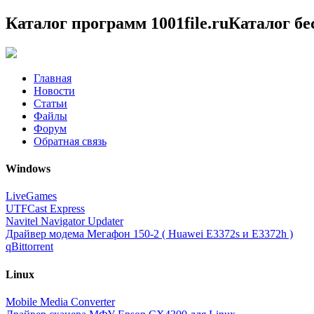
Каталог программ 1001file.ru
Каталог б
Главная
Новости
Статьи
Файлы
Форум
Обратная связь
Windows
LiveGames
UTFCast Express
Navitel Navigator Updater
Драйвер модема Мегафон 150-2 ( Huawei E3372s и E3372h )
qBittorrent
Linux
Mobile Media Converter