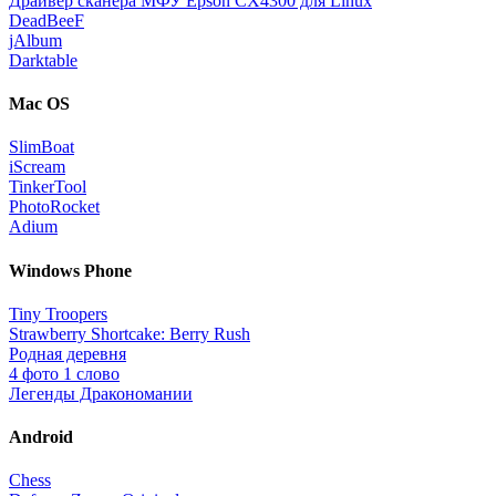
Драйвер сканера МФУ Epson CX4300 для Linux
DeadBeeF
jAlbum
Darktable
Mac OS
SlimBoat
iScream
TinkerTool
PhotoRocket
Adium
Windows Phone
Tiny Troopers
Strawberry Shortcake: Berry Rush
Родная деревня
4 фото 1 слово
Легенды Дракономании
Android
Chess