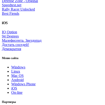
Defense Zone - Original
Speedtest.net
Rally Racer Unlocked
Best Fiends
iOS
IQ Option
94 Degrees
Малефисента. Звездопад
Достать соседей!
Демократия
Меню сайта
Windows
Linux
Mac OS
Android
Windows Phone
iOS
On-line
Партнеры