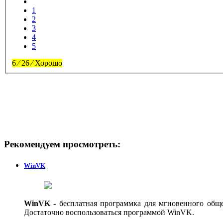
1
2
3
4
5
6
⁄
26
⁄
Хорошо
Рекомендуем просмотреть:
WinVK
WinVK
- бесплатная программка для мгновенного общен
Достаточно воспользоваться программой WinVK.