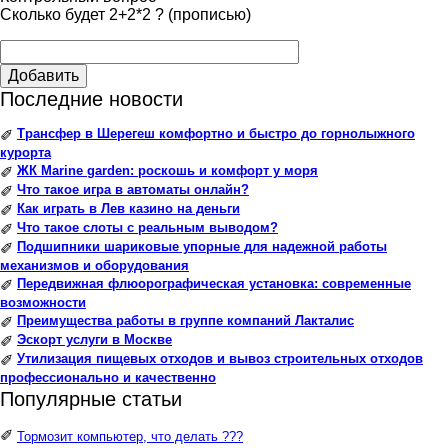
Сколько будет 2+2*2 ? (прописью)
Добавить
Последние новости
Трансфер в Шерегеш комфортно и быстро до горнолыжного
✐
курорта
ЖК Marine garden: роскошь и комфорт у моря
✐
Что такое игра в автоматы онлайн?
✐
Как играть в Лев казино на деньги
✐
Что такое слоты с реальным выводом?
✐
Подшипники шариковые упорные для надежной работы
✐
механизмов и оборудования
Передвижная флюорографическая установка: современные
✐
возможности
Преимущества работы в группе компаний Лакталис
✐
Эскорт услуги в Москве
✐
Утилизация пищевых отходов и вывоз строительных отходов
✐
профессионально и качественно
Популярные статьи
✐
Тормозит компьютер, что делать ???