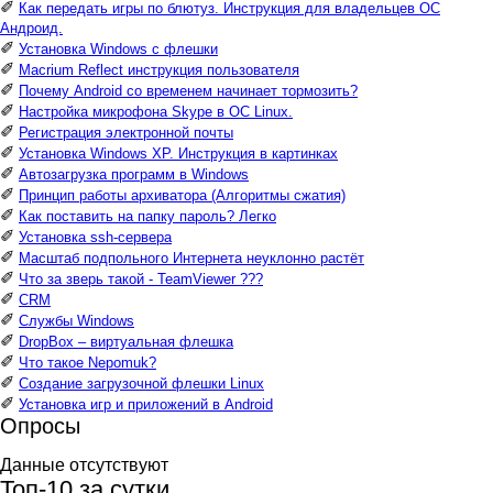
✐
Как передать игры по блютуз. Инструкция для владельцев ОС
Андроид.
✐
Установка Windows с флешки
✐
Macrium Reflect инструкция пользователя
✐
Почему Android со временем начинает тормозить?
✐
Настройка микрофона Skype в ОС Linux.
✐
Регистрация электронной почты
✐
Установка Windows XP. Инструкция в картинках
✐
Автозагрузка программ в Windows
✐
Принцип работы архиватора (Алгоритмы сжатия)
✐
Как поставить на папку пароль? Легко
✐
Установка ssh-сервера
✐
Масштаб подпольного Интернета неуклонно растёт
✐
Что за зверь такой - TeamViewer ???
✐
CRM
✐
Службы Windows
✐
DropBox – виртуальная флешка
✐
Что такое Nepomuk?
✐
Создание загрузочной флешки Linux
✐
Установка игр и приложений в Android
Опросы
Данные отсутствуют
Топ-10 за сутки