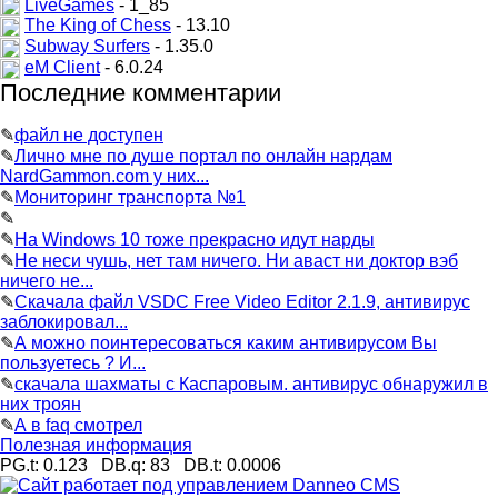
LiveGames
- 1_85
The King of Chess
- 13.10
Subway Surfers
- 1.35.0
eM Client
- 6.0.24
Последние комментарии
✎
файл не доступен
✎
Лично мне по душе портал по онлайн нардам
NardGammon.com у них...
✎
Мониторинг транспорта №1
✎
✎
На Windows 10 тоже прекрасно идут нарды
✎
Не неси чушь, нет там ничего. Ни аваст ни доктор вэб
ничего не...
✎
Скачала файл VSDC Free Video Editor 2.1.9, антивирус
заблокировал...
✎
А можно поинтересоваться каким антивирусом Вы
пользуетесь ? И...
✎
скачала шахматы с Каспаровым. антивирус обнаружил в
них троян
✎
А в faq смотрел
Полезная информация
PG.t: 0.123 DB.q: 83 DB.t: 0.0006