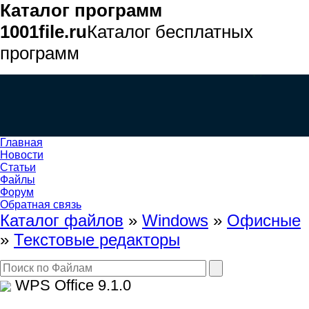
Каталог программ
1001file.ru
Каталог бесплатных
программ
Главная
Новости
Статьи
Файлы
Форум
Обратная связь
Каталог файлов
»
Windows
»
Офисные
»
Текстовые редакторы
WPS Office
9.1.0