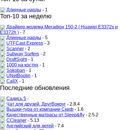
Длинные нарды
- 1
Топ-10 за неделю
Драйвер модема Мегафон 150-2 ( Huawei E3372s и
E3372h )
- 7
Длинные нарды
- 5
UTFCast Express
- 3
Scanner
- 2
Subway Surfers
- 2
DraftSight
- 1
1000 на костях
- 1
Sokoban
- 1
UNetBootin
- 1
CallX
- 1
Последние обновления
Садись 5
-
Чат для друзей. ДругВокруг
- 2.8.4
Вышки-тура от компании Скиф
- 1.6
Качественные матрасы от Sleep&fly
- 2.5.2
CCleaner
- 5.13
Английский для детей
- 7.4