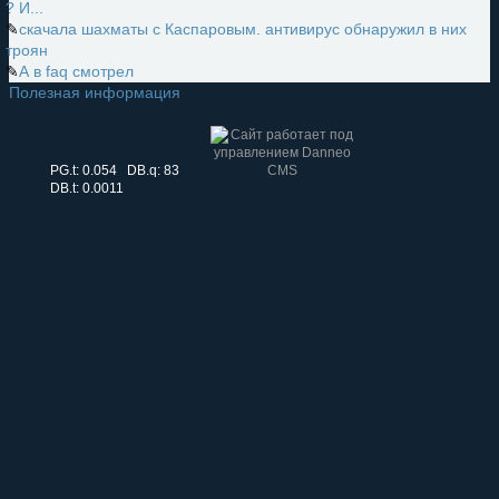
? И...
✎
скачала шахматы с Каспаровым. антивирус обнаружил в них
троян
✎
А в faq смотрел
Полезная информация
PG.t: 0.054 DB.q: 83
DB.t: 0.0011