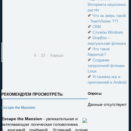
Интернета неуклонно
растёт
✐
Что за зверь такой
- TeamViewer ???
✐
CRM
✐
Службы Windows
✐
DropBox –
виртуальная флешка
✐
Что такое
Nepomuk?
6
⁄
23
⁄
Хорошо
✐
Создание
загрузочной флешки
Linux
✐
Установка игр и
приложений в Android
Опросы
РЕКОМЕНДУЕМ ПРОСМОТРЕТЬ:
Данные отсутствуют
Escape the Mansion
Escape the Mansion
- увлекательная и
затягивающая логическая головоломка
с красивой графикой. Уставший путник