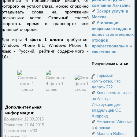
приятный и ненавязчивый дизайн, от
компаний Лакталис
которого не устают глаза, можно спокойно
✐
Эскорт услуги в
отгадывать слова на протяжении
Москве
нескольких часов. Отличный способ
✐
Утилизация
скоротать время в транспорте или
пищевых отходов и
длинной очереди.
вывоз строительных
Для игры
4 фото 1 слово
требуются:
отходов
Windows Phone 8.1, Windows Phone 8,
профессионально и
язык - Русский, рейтинг содержимого -
качественно
16+.
Популярные статьи
✐
Тормозит
компьютер, что
делать ???
✐
Как передать игры
по блютуз.
Инструкция для
Дополнительная
владельцев ОС
информация:
Андроид.
Добавлен: 12.03.2015
✐
Установка Windows
Обновлен:
21.04.2015
с флешки
Просмотров: 9733
✐
Macrium Reflect
Загрузок: 98