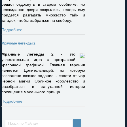
решил отдохнуть в старом особняке, но
неожиданно двери закрылись, теперь ему
придется разгадать множество тайн и
загадок, чтобы выбраться на свободу.
Подробнее
Мрачные легенды 2
Мрачные легенды 2
- это
увлекательная игра с прекрасной
красочной графикой. Главная героиня
является Целительницей, на которую
возложено важное задание - спасти от чар
черной магии Орлиное королевство и
разобраться в запутанной истории
похищения маленького принца.
Подробнее