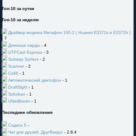
Топ-10 за сутки
Топ-10 за неделю
Драйвер модема Мегафон 150-2 ( Huawei E3372s и E3372h )
- 7
Длинные нарды
- 4
UTFCast Express
- 3
Subway Surfers
- 2
Scanner
- 2
CallX
- 1
Автоматический диктофон
- 1
DraftSight
- 1
Sokoban
- 1
UNetBootin
- 1
Последние обновления
Садись 5
-
Чат для друзей. ДругВокруг
- 2.8.4