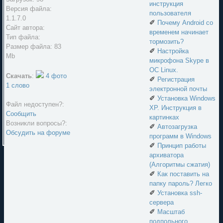
инструкция
Версия файла:
пользователя
1.1.7.0
✐
Почему Android со
Сайт автора:
временем начинает
Тип файла:
тормозить?
Размер файла: 83
✐
Настройка
Mb
микрофона Skype в
ОС Linux.
Скачать
:
4 фото
✐
Регистрация
1 слово
электронной почты
✐
Установка Windows
Файл недоступен?:
XP. Инструкция в
Сообщить
картинках
Возникли вопросы?:
✐
Автозагрузка
Обсудить на форуме
программ в Windows
✐
Принцип работы
архиватора
(Алгоритмы сжатия)
✐
Как поставить на
папку пароль? Легко
✐
Установка ssh-
сервера
✐
Масштаб
подпольного