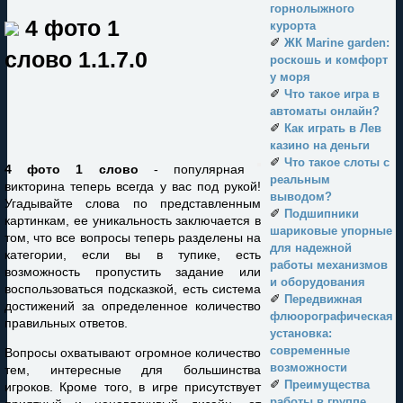
горнолыжного
4 фото 1
курорта
✐
ЖК Marine garden:
слово
1.1.7.0
роскошь и комфорт
у моря
✐
Что такое игра в
автоматы онлайн?
✐
Как играть в Лев
казино на деньги
✐
Что такое слоты с
4 фото 1 слово
- популярная
реальным
викторина теперь всегда у вас под рукой!
выводом?
Угадывайте слова по представленным
✐
Подшипники
картинкам, ее уникальность заключается в
шариковые упорные
том, что все вопросы теперь разделены на
для надежной
категории, если вы в тупике, есть
работы механизмов
возможность пропустить задание или
и оборудования
воспользоваться подсказкой, есть система
✐
Передвижная
достижений за определенное количество
флюорографическая
правильных ответов.
установка:
современные
Вопросы охватывают огромное количество
возможности
тем, интересные для большинства
✐
Преимущества
игроков. Кроме того, в игре присутствует
работы в группе