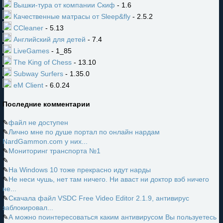
Вышки-тура от компании Скиф
- 1.6
Качественные матрасы от Sleep&fly
- 2.5.2
CCleaner
- 5.13
Английский для детей
- 7.4
LiveGames
- 1_85
The King of Chess
- 13.10
Subway Surfers
- 1.35.0
eM Client
- 6.0.24
Последние комментарии
✎
файл не доступен
✎
Лично мне по душе портал по онлайн нардам
NardGammon.com у них...
✎
Мониторинг транспорта №1
✎
✎
На Windows 10 тоже прекрасно идут нарды
✎
Не неси чушь, нет там ничего. Ни аваст ни доктор вэб ничего
не...
✎
Скачала файл VSDC Free Video Editor 2.1.9, антивирус
заблокировал...
✎
А можно поинтересоваться каким антивирусом Вы пользуетесь