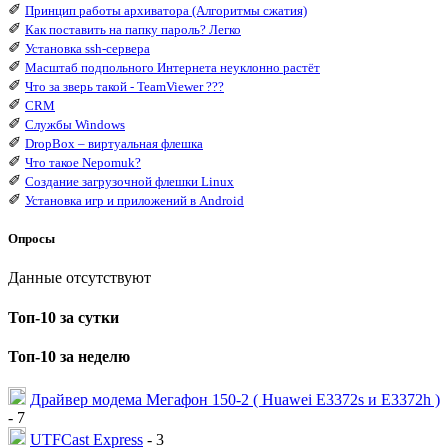
✐
Принцип работы архиватора (Алгоритмы сжатия)
✐
Как поставить на папку пароль? Легко
✐
Установка ssh-сервера
✐
Масштаб подпольного Интернета неуклонно растёт
✐
Что за зверь такой - TeamViewer ???
✐
CRM
✐
Службы Windows
✐
DropBox – виртуальная флешка
✐
Что такое Nepomuk?
✐
Создание загрузочной флешки Linux
✐
Установка игр и приложений в Android
Опросы
Данные отсутствуют
Топ-10 за сутки
Топ-10 за неделю
Драйвер модема Мегафон 150-2 ( Huawei E3372s и E3372h )
- 7
UTFCast Express
- 3