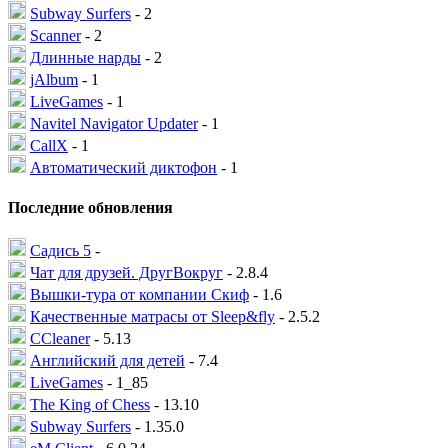
Subway Surfers
- 2
Scanner
- 2
Длинные нарды
- 2
jAlbum
- 1
LiveGames
- 1
Navitel Navigator Updater
- 1
CallX
- 1
Автоматический диктофон
- 1
Последние обновления
Садись 5
-
Чат для друзей. ДругВокруг
- 2.8.4
Вышки-тура от компании Скиф
- 1.6
Качественные матрасы от Sleep&fly
- 2.5.2
CCleaner
- 5.13
Английский для детей
- 7.4
LiveGames
- 1_85
The King of Chess
- 13.10
Subway Surfers
- 1.35.0