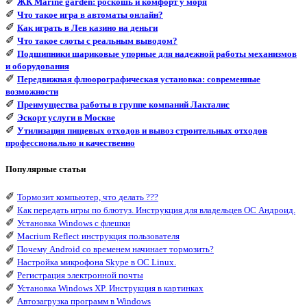
✐
ЖК Marine garden: роскошь и комфорт у моря
✐
Что такое игра в автоматы онлайн?
✐
Как играть в Лев казино на деньги
✐
Что такое слоты с реальным выводом?
✐
Подшипники шариковые упорные для надежной работы механизмов
и оборудования
✐
Передвижная флюорографическая установка: современные
возможности
✐
Преимущества работы в группе компаний Лакталис
✐
Эскорт услуги в Москве
✐
Утилизация пищевых отходов и вывоз строительных отходов
профессионально и качественно
Популярные статьи
✐
Тормозит компьютер, что делать ???
✐
Как передать игры по блютуз. Инструкция для владельцев ОС Андроид.
✐
Установка Windows с флешки
✐
Macrium Reflect инструкция пользователя
✐
Почему Android со временем начинает тормозить?
✐
Настройка микрофона Skype в ОС Linux.
✐
Регистрация электронной почты
✐
Установка Windows XP. Инструкция в картинках
✐
Автозагрузка программ в Windows