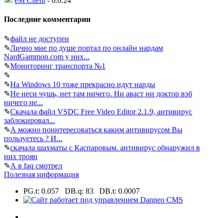
eM Client
- 6.0.24
Последние комментарии
✎
файл не доступен
✎
Лично мне по душе портал по онлайн нардам
NardGammon.com у них...
✎
Мониторинг транспорта №1
✎
✎
На Windows 10 тоже прекрасно идут нарды
✎
Не неси чушь, нет там ничего. Ни аваст ни доктор вэб
ничего не...
✎
Скачала файл VSDC Free Video Editor 2.1.9, антивирус
заблокировал...
✎
А можно поинтересоваться каким антивирусом Вы
пользуетесь ? И...
✎
скачала шахматы с Каспаровым. антивирус обнаружил в
них троян
✎
А в faq смотрел
Полезная информация
PG.t: 0.057 DB.q: 83 DB.t: 0.0007