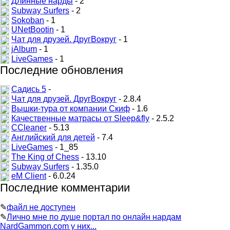
Длинные нарды
- 2
Subway Surfers
- 2
Sokoban
- 1
UNetBootin
- 1
Чат для друзей. ДругВокруг
- 1
jAlbum
- 1
LiveGames
- 1
Последние обновления
Садись 5
-
Чат для друзей. ДругВокруг
- 2.8.4
Вышки-тура от компании Скиф
- 1.6
Качественные матрасы от Sleep&fly
- 2.5.2
CCleaner
- 5.13
Английский для детей
- 7.4
LiveGames
- 1_85
The King of Chess
- 13.10
Subway Surfers
- 1.35.0
eM Client
- 6.0.24
Последние комментарии
✎
файл не доступен
✎
Лично мне по душе портал по онлайн нардам
NardGammon.com у них...