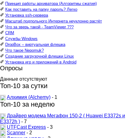
✐
Принцип работы архиватора (Алгоритмы сжатия)
✐
Как поставить на папку пароль? Легко
✐
Установка ssh-сервера
✐
Масштаб подпольного Интернета неуклонно растёт
✐
Что за зверь такой - TeamViewer ???
✐
CRM
✐
Службы Windows
✐
DropBox – виртуальная флешка
✐
Что такое Nepomuk?
✐
Создание загрузочной флешки Linux
✐
Установка игр и приложений в Android
Опросы
Данные отсутствуют
Топ-10 за сутки
Алхимия (Alchemy)
- 1
Топ-10 за неделю
Драйвер модема Мегафон 150-2 ( Huawei E3372s и
E3372h )
- 7
UTFCast Express
- 3
Scanner
- 2