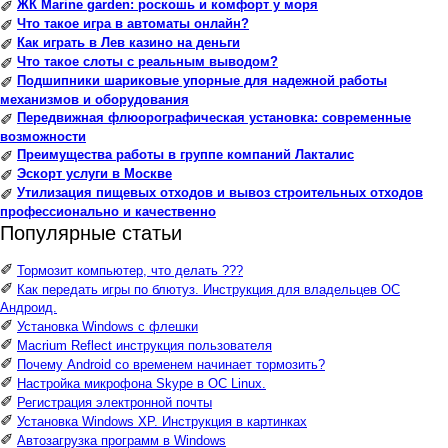
ЖК Marine garden: роскошь и комфорт у моря
✐
Что такое игра в автоматы онлайн?
✐
Как играть в Лев казино на деньги
✐
Что такое слоты с реальным выводом?
✐
Подшипники шариковые упорные для надежной работы
✐
механизмов и оборудования
Передвижная флюорографическая установка: современные
✐
возможности
Преимущества работы в группе компаний Лакталис
✐
Эскорт услуги в Москве
✐
Утилизация пищевых отходов и вывоз строительных отходов
✐
профессионально и качественно
Популярные статьи
✐
Тормозит компьютер, что делать ???
✐
Как передать игры по блютуз. Инструкция для владельцев ОС
Андроид.
✐
Установка Windows с флешки
✐
Macrium Reflect инструкция пользователя
✐
Почему Android со временем начинает тормозить?
✐
Настройка микрофона Skype в ОС Linux.
✐
Регистрация электронной почты
✐
Установка Windows XP. Инструкция в картинках
✐
Автозагрузка программ в Windows