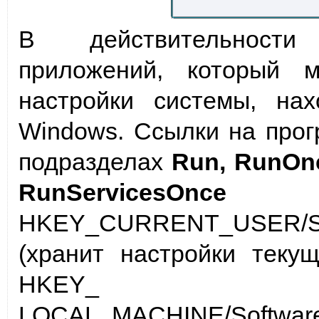
В действительности
приложений, который 
настройки системы, на
Windows. Ссылки на прог
подразделах
Run, RunOn
RunServicesOnce
р
HKEY_СURRENT_USER/Softw
(хранит настройки теку
HKEY_
LOCAL_MACHINE/Software/M