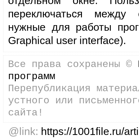
отдельном окне. Поль
переключаться между 
нужные для работы про
Graphical user interface).
Все права сохранены ©
программ
Перепубликация материа
устного или письменног
сайта!
@link:
https://1001file.ru/ar