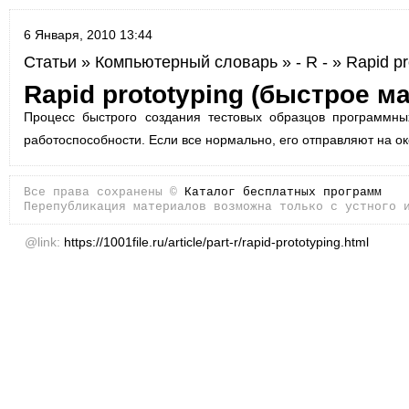
6 Января, 2010 13:44
Статьи
»
Компьютерный словарь
»
- R -
» Rapid pr
Rapid prototyping (быстрое м
Процесс быстрого создания тестовых образцов программны
работоспособности. Если все нормально, его отправляют на о
Все права сохранены ©
Каталог бесплатных программ
Перепубликация материалов возможна только с устного 
@link:
https://1001file.ru/article/part-r/rapid-prototyping.html