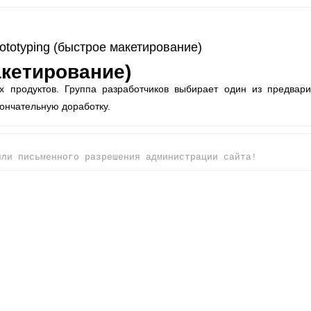
ototyping (быстрое макетирование)
акетирование)
х продуктов. Группа разработчиков выбирает один из предвар
кончательную доработку.
или письменного разрешения администрации сайта!