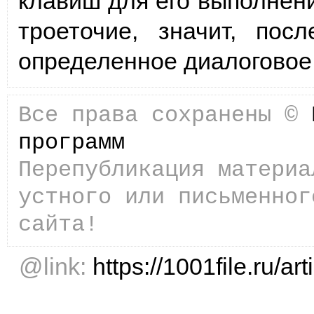
клавиш для его выполнени
троеточие, значит, пос
определенное диалоговое 
Все права сохранены ©
программ
Перепубликация материа
устного или письменног
сайта!
@link:
https://1001file.ru/ar