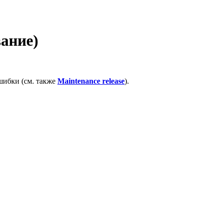
ание)
шибки (см. также
Maintenance release
).