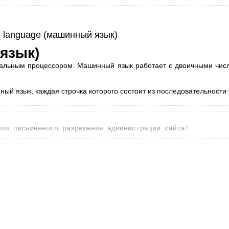
 language (машинный язык)
язык)
ральным процессором. Машинный язык работает с дво­ичными числ
й язык, каждая строчка которого состоит из последовательности 0
или письменного разрешения администрации сайта!