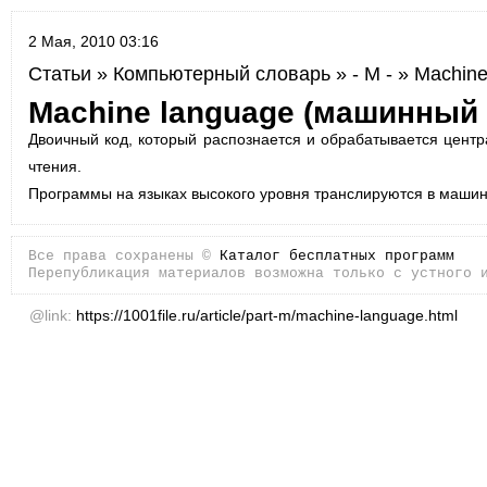
2 Мая, 2010 03:16
Статьи
»
Компьютерный словарь
»
- M -
» Machine
Machine language (машинный 
Двоичный код, который распознается и обрабатывается цент
чтения.
Программы на языках высокого уровня транслируются в машинны
Все права сохранены ©
Каталог бесплатных программ
Перепубликация материалов возможна только с устного 
@link:
https://1001file.ru/article/part-m/machine-language.html