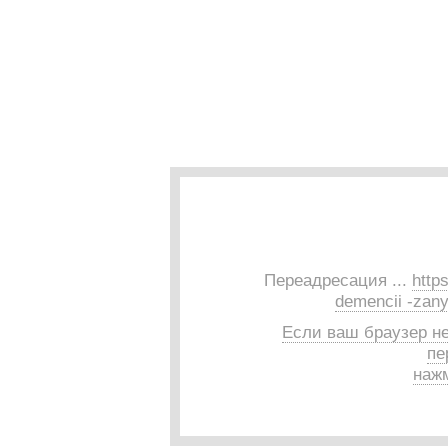
Переадресация ...
https
demencii -zany
Если ваш браузер н
пе
нажм