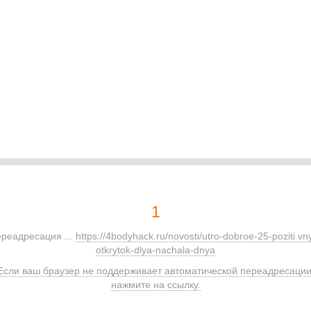
1
реадресация ...
https://4bodyhack.ru/novosti/utro-dobroe-25-poziti vn
otkrytok-dlya-nachala-dnya
Если ваш браузер не поддерживает автоматической переадресации
нажмите на ссылку.