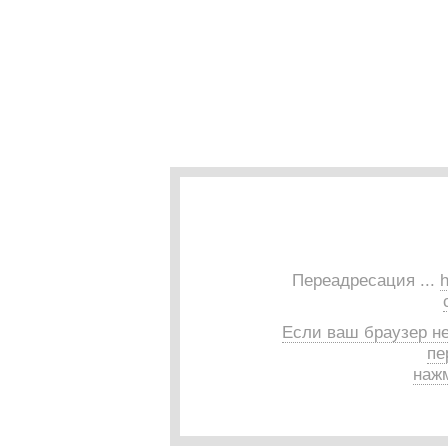
Переадресация ...
h
Если ваш браузер н
пе
нажм