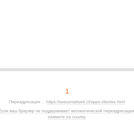
1
Переадресация ...
https://asesoriaitweb.cl/apps-clientes.html
Если ваш браузер не поддерживает автоматической переадресации
нажмите на ссылку.