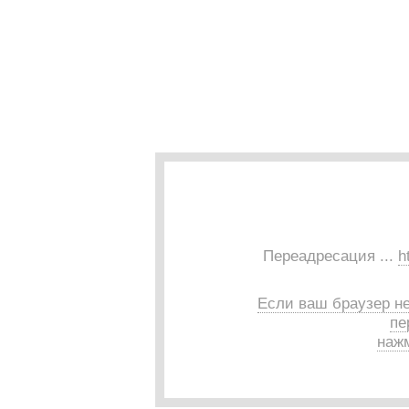
Переадресация ...
h
Если ваш браузер н
пе
нажм