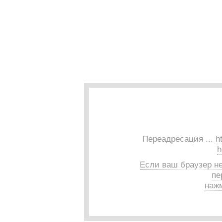
Переадресация ...
h
h
Если ваш браузер н
пе
нажм