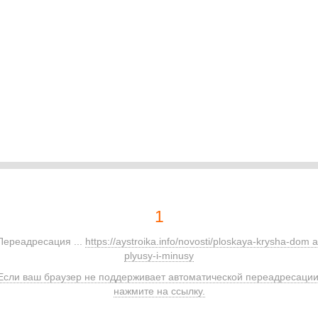
1
Переадресация ...
https://aystroika.info/novosti/ploskaya-krysha-dom a
plyusy-i-minusy
Если ваш браузер не поддерживает автоматической переадресации
нажмите на ссылку.