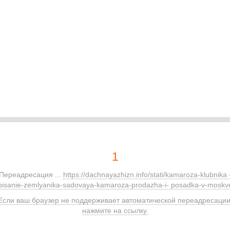
1
Переадресация ...
https://dachnayazhizn.info/stati/kamaroza-klubnika 
pisanie-zemlyanika-sadovaya-kamaroza-prodazha-i- posadka-v-moskve
Если ваш браузер не поддерживает автоматической переадресации
нажмите на ссылку.