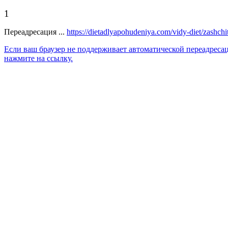
1
Переадресация ...
https://dietadlyapohudeniya.com/vidy-diet/zashch
Если ваш браузер не поддерживает автоматической переадреса
нажмите на ссылку.