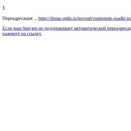
1
Переадресация ...
https://doma-otido.ru/novosti/vnutrennie-osadki-
Если ваш браузер не поддерживает автоматической переадреса
нажмите на ссылку.