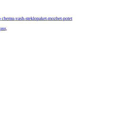
po chemu-vash-steklopaket-mozhet-potet
ции,