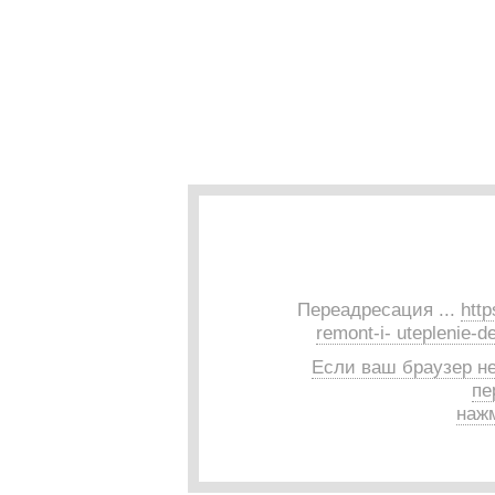
Переадресация ...
http
remont-i- uteplenie-
Если ваш браузер н
пе
нажм