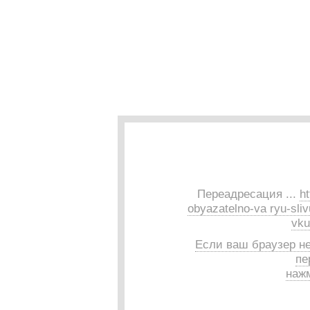
Переадресация ...
ht
obyazatelno-va ryu-sliv
vku
Если ваш браузер н
пе
нажм