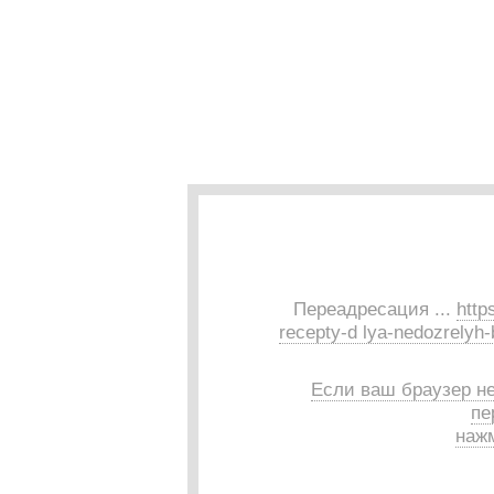
Переадресация ...
http
recepty-d lya-nedozrelyh
Если ваш браузер н
пе
нажм