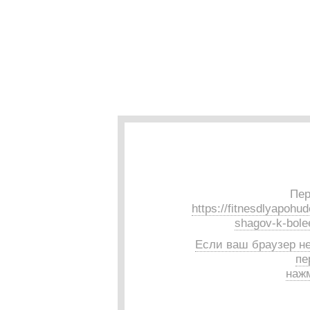
Пер
https://fitnesdlyapohud
shagov-k-bole
Если ваш браузер н
пе
нажм