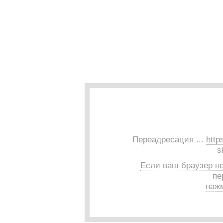
Переадресация ...
http
s
Если ваш браузер н
пе
нажм