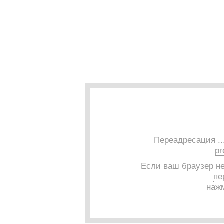
Переадресация ..
pr
Если ваш браузер н
пе
нажм