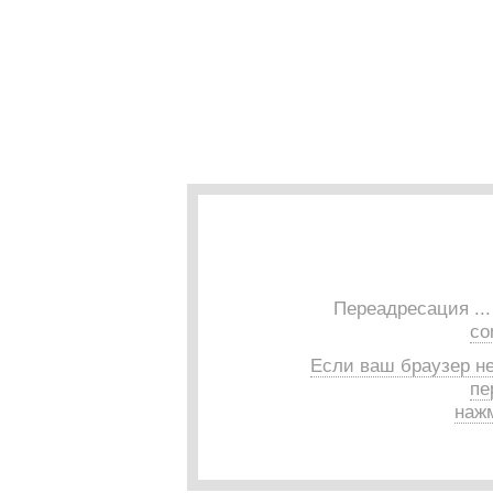
Переадресация ..
co
Если ваш браузер н
пе
нажм