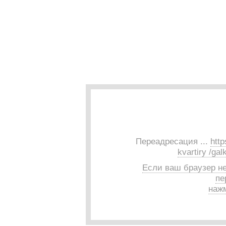
Переадресация ...
http
kvartiry /ga
Если ваш браузер н
пе
нажм