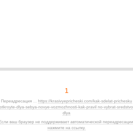
1
Переадресация ...
https://krasivyepricheski.com/kak-sdelat-prichesku
/otkroyte-dlya-sebya-novye-vozmozhnosti-kak-pravil no-vybrat-sredstvo
dlya
Если ваш браузер не поддерживает автоматической переадресации
нажмите на ссылку.