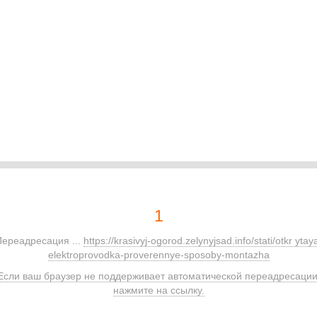
1
ереадресация ...
https://krasivyj-ogorod.zelynyjsad.info/stati/otkr ytay
elektroprovodka-proverennye-sposoby-montazha
Если ваш браузер не поддерживает автоматической переадресации
нажмите на ссылку.