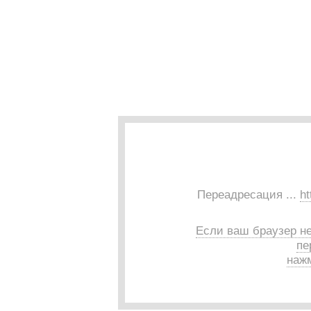
Переадресация ...
ht
Если ваш браузер н
пе
нажм