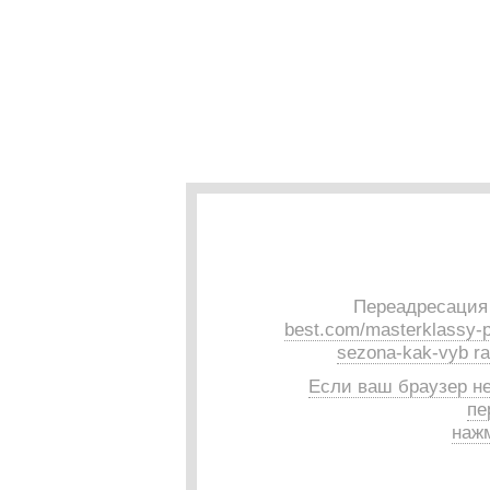
Переадресация 
best.com/masterklassy-po
sezona-kak-vyb rat
Если ваш браузер н
пе
нажм