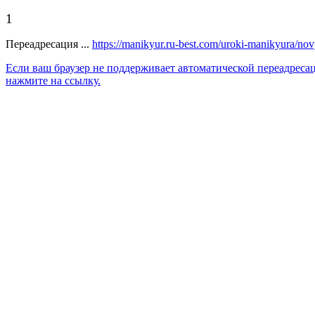
1
Переадресация ...
https://manikyur.ru-best.com/uroki-manikyura/n
Если ваш браузер не поддерживает автоматической переадреса
нажмите на ссылку.