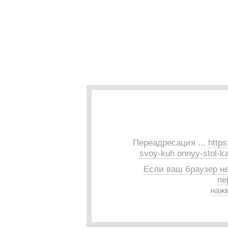
Переадресация ...
https
svoy-kuh onnyy-stol-ka
Если ваш браузер н
пе
нажм