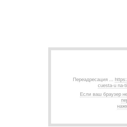
Переадресация ...
https
cuesta-u na-t
Если ваш браузер н
пе
нажм