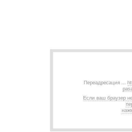
Переадресация ...
ht
pasa
Если ваш браузер н
пе
нажм