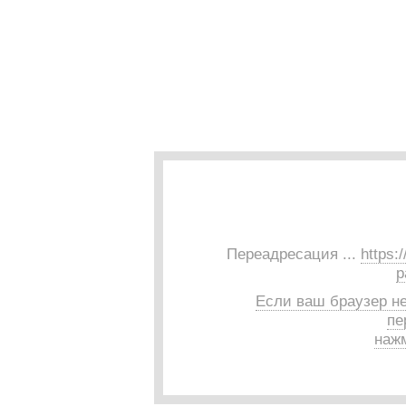
Переадресация ...
https:
p
Если ваш браузер н
пе
нажм