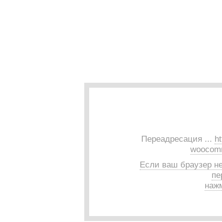
Переадресация ...
ht
woocomm
Если ваш браузер н
пе
нажм