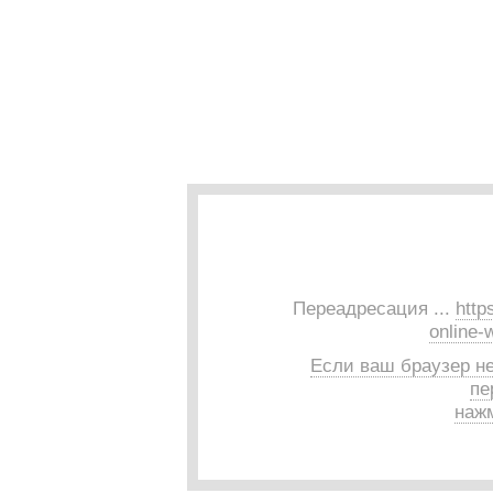
Переадресация ...
http
online
Если ваш браузер н
пе
нажм