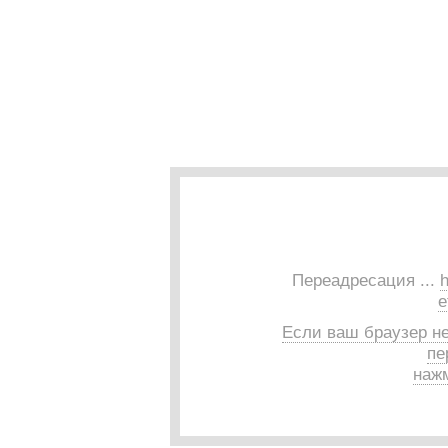
Переадресация ...
h
e
Если ваш браузер н
пе
нажм