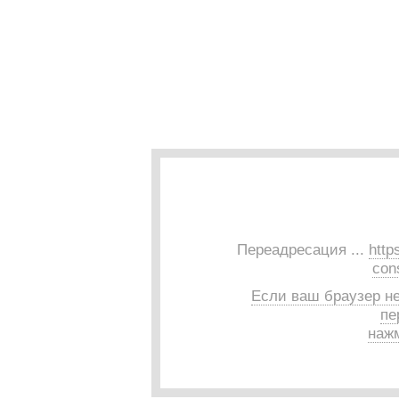
Переадресация ...
http
con
Если ваш браузер н
пе
нажм