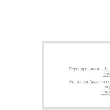
Переадресация ...
ht
art
Если ваш браузер н
пе
нажм