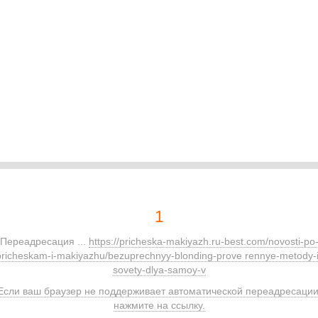
1
Переадресация ...
https://pricheska-makiyazh.ru-best.com/novosti-po
pricheskam-i-makiyazhu/bezuprechnyy-blonding-prove rennye-metody-i
sovety-dlya-samoy-v
Если ваш браузер не поддерживает автоматической переадресации
нажмите на ссылку.