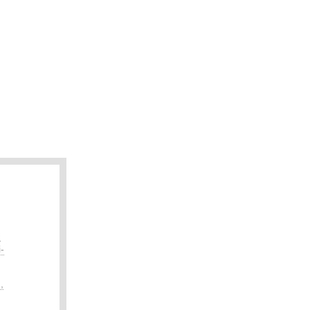
-
-
,