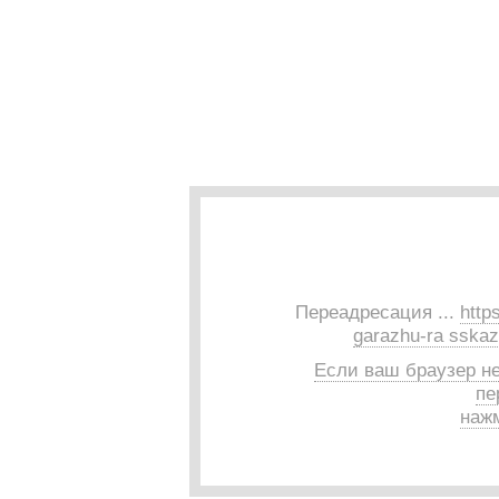
Переадресация ...
http
garazhu-ra sskazal
Если ваш браузер н
пе
нажм