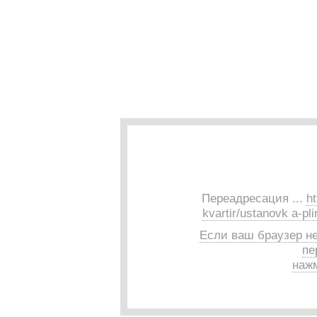
Переадресация ...
h
kvartir/ustanovk a-pl
Если ваш браузер н
пе
нажм