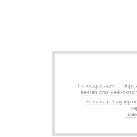
Переадресация ...
https:
ee-treb ovaniya-k-okru
Если ваш браузер н
пе
нажм